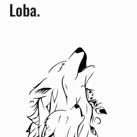
Loba.