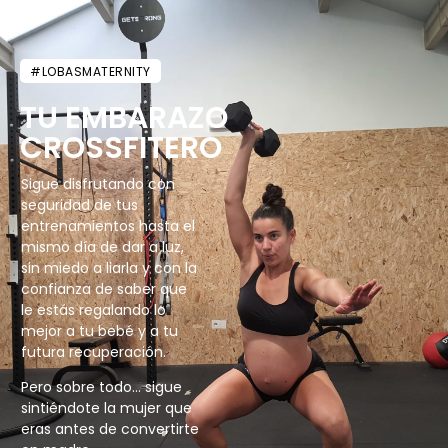
#LOBASMATERNITY
TU EMBARAZO
CROSSFITERO
Sigue disfrutando con
seguridad de tus
entrenamientos hasta el
mismo día de dar a luz,
sin miedo a liarla y con la
confianza de saber que
le estás regalando lo
mejor a tu bebé y a tu
futura recuperación.
Pero sobre todo… sigue
sintiéndote la mujer que
eras antes de convertirte