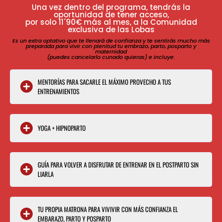
Una vez dentro del programa, tendrás la
oportunidad de tener acceso,
por solo 11´90€ más al mes, a la Comunidad
exclusiva de las Lobas
Es un extra optativo que te llenará de confianza y te sentirás mucho más
preparada para vivir con plenitud tu embrazo, parto, posparto y
maternidad
(puedes cancelarlo cunado quieras) e incluye:
MENTORÍAS PARA SACARLE EL MÁXIMO PROVECHO A TUS
ENTRENAMIENTOS
YOGA + HIPNOPARTO
GUÍA PARA VOLVER A DISFRUTAR DE ENTRENAR EN EL POSTPARTO SIN
LIARLA
TU PROPIA MATRONA PARA VIVIVIR CON MÁS CONFIANZA EL
EMBARAZO, PARTO Y POSPARTO