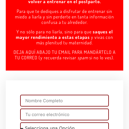
volver a entrenar en el postparto.
Para que te dediques a disfrutar de entrenar sin
miedo a liarla y sin perderte en tanta información
confusa a tu alrededor.
Y no sólo para no liarla, sino para que
saques el
mayor rendimiento a estas etapas
y vivas con
más plenitud tu maternidad.
DEJA AQUÍ ABAJO TU EMAIL PARA MANDÁRTELO A
TU CORREO (y recuerda revisar
spam
si no lo ves).