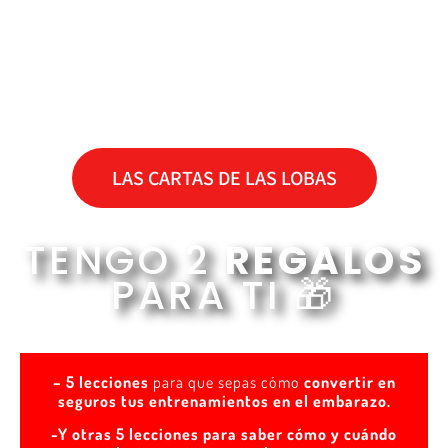
LAS CARTAS DE LAS LOBAS
TENGO 2
REGALOS
PARA TI 🎁
– 5 lecciones
para que sepas cómo
convertir en
seguros tus entrenamientos en el embarazo.
-Y otras 5 lecciones para saber cómo y cuándo