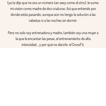
(ya te dije que no era un número tan sexy como el otro), le sumo
mi visión como madre de dos criaturas. Así que entiendo por
donde estás pasando, aunque aún no tengo la solución a las
rabietas ni a las noches sin dormir.
Pero no solo soy entrenadora y madre, también soy una mujer a
la que le encantan las pesas, el entrenamiento de alta
intensidad… y por qué no decirlo: el CrossFit.
Puedes quedarte conmigo o no.
El único consejo que te doy es
que busques un profesional especializado en estas
etapas
para que puedas seguir disfrutando de tus
entrenamientos (o empezar a disfrutarlo si nunca antes te
habías enganchado al entrenar) pero sin riesgos y con la
satisfacción de estar dándote lo mejor (a ti y a tu bebé).
Nunca es tarde hasta que es tarde, y el embarazo (y lo que viene
después) pasa volado.