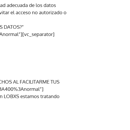
dad adecuada de los datos
itar el acceso no autorizado o
US DATOS?”
normal”][vc_separator]
ECHOS AL FACILITARME TUS
r%3A400%3Anormal”]
 en LOBXS estamos tratando