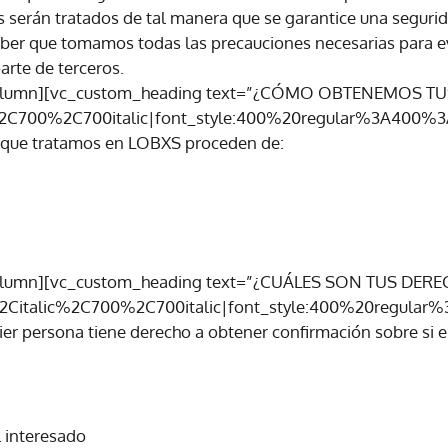
 serán tratados de tal manera que se garantice una seguri
aber que tomamos todas las precauciones necesarias para ev
arte de terceros.
_column][vc_custom_heading text=”¿CÓMO OBTENEMOS T
%2C700%2C700italic|font_style:400%20regular%3A400%3A
 que tratamos en LOBXS proceden de:
column][vc_custom_heading text=”¿CUÁLES SON TUS DER
%2Citalic%2C700%2C700italic|font_style:400%20regula
r persona tiene derecho a obtener confirmación sobre si
l interesado