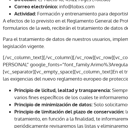
Correo electrónico:
info@lobxs.com
Actividad:
Formación y entrenamiento para deportist
A efectos de lo previsto en el Reglamento General de Prot
formularios de la web, recibirán el tratamiento de datos d
Para el tratamiento de datos de nuestros usuarios, imple
legislación vigente.
[/vc_column_text][/vc_column][/vc_row][vc_row][vc_
PERSONAL” google_fonts=”font_family:Arimo%3Aregul
[vc_separator][vc_empty_space][vc_column_text]En el trat
las exigencias del nuevo reglamento europeo de protecci
Principio de licitud, lealtad y transparencia:
Siempre
varios fines específicos de los cuales te informare
Principio de minimización de datos:
Solo solicitamos
Principio de limitación del plazo de conservación:
l
tratamiento, en función a la finalidad, te informare
periódicamente revisaremos las listas y eliminaremo