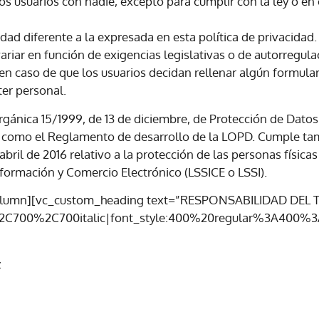
 usuarios con nadie, excepto para cumplir con la ley o en 
dad diferente a la expresada en esta política de privacidad.
variar en función de exigencias legislativas o de autorregula
 en caso de que los usuarios decidan rellenar algún formular
er personal.
gánica 15/1999, de 13 de diciembre, de Protección de Datos
do como el Reglamento de desarrollo de la LOPD. Cumple t
ril de 2016 relativo a la protección de las personas físicas
Información y Comercio Electrónico (LSSICE o LSSI).
_column][vc_custom_heading text=”RESPONSABILIDAD DE
%2C700%2C700italic|font_style:400%20regular%3A400%3A
z