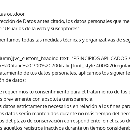
as outdoor.
ección de Datos antes citado, los datos personales que me 
e “Usuarios de la web y suscriptores”.
mentamos todas las medidas técnicas y organizativas de seg
column][vc_custom_heading text=”PRINCIPIOS APLICADO
ar%2Citalic%2C700%2C700italic|font_style:400%20regu
amiento de tus datos personales, aplicamos los siguientes
ón de datos:
 requerimos tu consentimiento para el tratamiento de tus 
mos previamente con absoluta transparencia.
 datos estrictamente necesarios en relación a los fines par
os datos serán mantenidos durante no más tiempo del neces
mos del plazo de conservación correspondiente, en el caso d
s aquellos registros inactivos durante un tiempo considerab