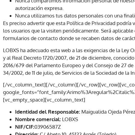
Nunca compartimos información personal de nuestros
autorización expresa.
Nunca utilizamos tus datos personales con una finali
Es preciso advertir que esta Política de Privacidad podría 
los usuarios que la visiten periódicamente. Será aplicable
formularios de contacto donde se recaben datos de caráct
LOBXS ha adecuado esta web a las exigencias de la Ley Or
y al Real Decreto 1720/2007, de 21 de diciembre, conoci
2016/679 del Parlamento Europeo y del Consejo de 27 de ab
34/2002, de 11 de julio, de Servicios de la Sociedad de la 
[/vc_column_text][/vc_column][/vc_row][vc_row][vc
google_fonts=”font_family:Arimo%3Aregular%2Citalic
[vc_empty_space][vc_column_text]
Identidad del Responsable:
Maigualida Ojeda Pére
Nombre comercial:
LOBXS
NIF/CIF:
03906587Z
Dirección:
C/ Abeto 10, 45122 Argés (Toledo)