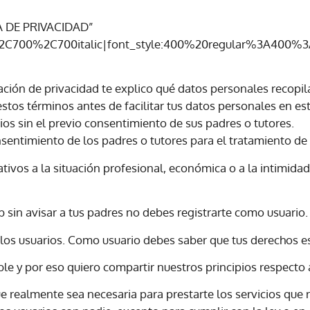
A DE PRIVACIDAD”
%2C700%2C700italic|font_style:400%20regular%3A400%3A
ación de privacidad te explico qué datos personales recopi
tos términos antes de facilitar tus datos personales en es
os sin el previo consentimiento de sus padres o tutores.
nsentimiento de los padres o tutores para el tratamiento de
ivos a la situación profesional, económica o a la intimida
b sin avisar a tus padres no debes registrarte como usuario.
 los usuarios. Como usuario debes saber que tus derechos e
e y por eso quiero compartir nuestros principios respecto a
realmente sea necesaria para prestarte los servicios que r