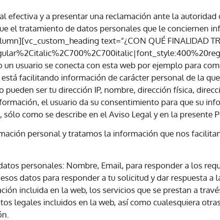
al efectiva y a presentar una reclamación ante la autoridad d
ue el tratamiento de datos personales que le conciernen in
_column][vc_custom_heading text=”¿CON QUÉ FINALIDAD
gular%2Citalic%2C700%2C700italic|font_style:400%20r
un usuario se conecta con esta web por ejemplo para com
ón, está facilitando información de carácter personal de la 
pueden ser tu dirección IP, nombre, dirección física, direcc
información, el usuario da su consentimiento para que su in
, sólo como se describe en el Aviso Legal y en la presente P
mación personal y tratamos la información que nos facilita
datos personales: Nombre, Email, para responder a los requ
 esos datos para responder a tu solicitud y dar respuesta a 
ción incluida en la web, los servicios que se prestan a travé
xtos legales incluidos en la web, así como cualesquiera otra
ón.