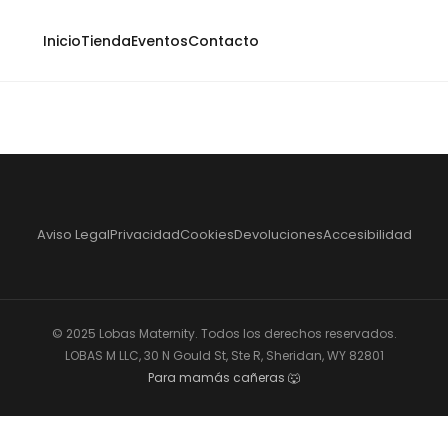
Inicio
Tienda
Eventos
Contacto
Aviso Legal
Privacidad
Cookies
Devoluciones
Accesibilidad
© 2025 Lobas Maternity. Todos los derechos reservados.
LOBAS M LLC, 30 N Gould St, Ste R, Sheridan, WY 82801
Para mamás cañeras 🐺