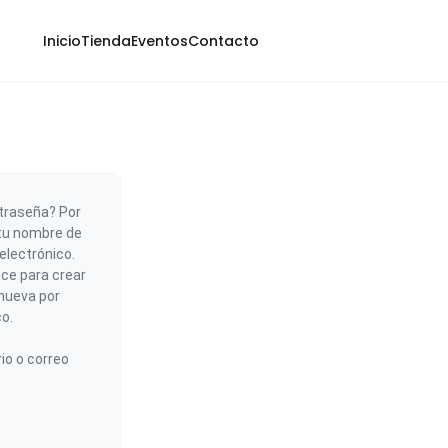
Inicio
Tienda
Eventos
Contacto
traseña? Por
 tu nombre de
electrónico.
ace para crear
nueva por
co.
io o correo