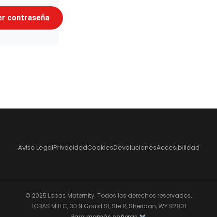
er contraseña
Aviso Legal
Privacidad
Cookies
Devoluciones
Accesibilidad
© 2025 Lobas Maternity. Todos los derechos reservados.
LOBAS M LLC, 30 N Gould St, Ste R, Sheridan, WY 82801
Para mamás cañeras